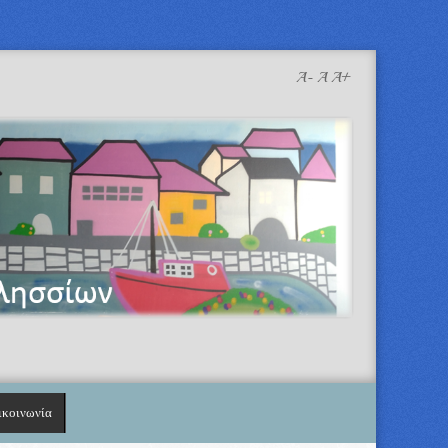
A-
A
A+
ικοινωνία