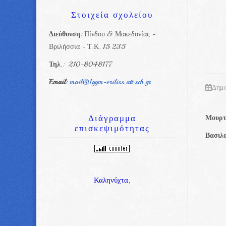
Στοιχεία
σχολείου
Διεύθυνση
: Πίνδου & Μακεδονίας -
Βριλήσσια - Τ.Κ. 15 235
Τηλ
.: 210-8048177
Email
:
mail@1gym-vriliss.att.sch.gr
Δημο
Διάγραμμα
Μουρτ
επισκεψιμότητας
Βασιλο
Καληνύχτα,