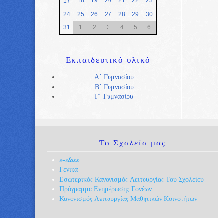
18
19
20
21
22
23
17
24
25
26
27
28
29
30
31
1
2
3
4
5
6
Εκπαιδευτικό
υλικό
Α΄ Γυμνασίου
Β΄ Γυμνασίου
Γ΄ Γυμνασίου
Το
Σχολείο μας
e-class
Γενικά
Εσωτερικός Κανονισμός Λειτουργίας Του Σχολείου
Πρόγραμμα Ενημέρωσης Γονέων
Κανονισμός Λειτουργίας Μαθητικών Κοινοτήτων