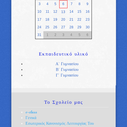
3
4
5
6
7
8
9
10
11
12
14
15
16
13
17
18
19
20
21
22
23
24
25
26
27
28
29
30
31
1
2
3
4
5
6
Εκπαιδευτικό
υλικό
Α΄ Γυμνασίου
Β΄ Γυμνασίου
Γ΄ Γυμνασίου
Το
Σχολείο μας
e-class
Γενικά
Εσωτερικός Κανονισμός Λειτουργίας Του