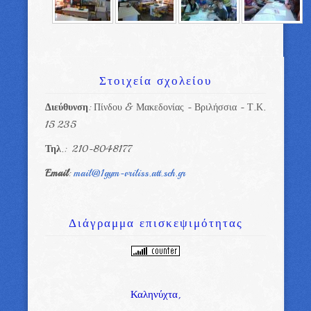
Στοιχεία
σχολείου
Διεύθυνση
: Πίνδου & Μακεδονίας - Βριλήσσια - Τ.Κ.
15 235
Τηλ
.: 210-8048177
Email
:
mail@1gym-vriliss.att.sch.gr
Διάγραμμα
επισκεψιμότητας
Καληνύχτα,