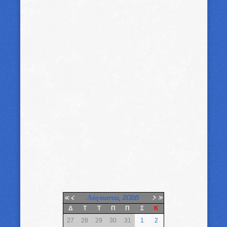
«
<
Αύγουστος
2026
>
»
Δ
Τ
Τ
Π
Π
Σ
Κ
27
28
29
30
31
1
2