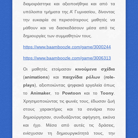
διαμοιράστηκε και αξιοποιήθηκε και από τα
υπόλοιπα τμήματα της Α’ Γυμνασίου, δίνοντας
την ευκαιρία σε περισσότερους μαθητές να
μάθουν και να διασκεδάσουν μέσα από τις
δημιουργίες των συμμαθητών τους.
https://www.baamboozle.com/game/3000244
https://www.baamboozle.com/game/3006313
Οι μαθητές ετοίμασαν
κινούμενα σχέδια
(
animations
) και
παιχνίδια ρόλων
(
role-
plays
), αξιοποιώντας ψηφιακά εργαλεία όπως
το
Animaker
, το
Powtoon
και το
Toony
.
Χρησιμοποιώντας τις φωνές τους, έδωσαν ζωή
στους χαρακτήρες και τα σενάρια που
δημιούργησαν, συνδυάζοντας αφήγηση, εικόνα
και ήχο. Μέσα από αυτές τις δράσεις,
ενίσχυσαν τη δημιουργικότητά τους, την