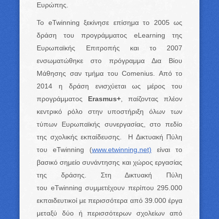
Ευρώπης.
Το eTwinning ξεκίνησε επίσημα το 2005 ως
δράση του προγράμματος eLearning της
Ευρωπαϊκής Επιτροπής και το 2007
ενσωματώθηκε στο πρόγραμμα Δια Βίου
Μάθησης σαν τμήμα του Comenius. Από το
2014 η δράση ενισχύεται ως μέρος του
προγράμματος
Erasmus
+
, παίζοντας πλέον
κεντρικό ρόλο στην υποστήριξη όλων των
τύπων Ευρωπαϊκής συνεργασίας, στο πεδίο
της σχολικής εκπαίδευσης. Η Δικτυακή Πύλη
του eTwinning (
www.etwinning.net)
είναι το
βασικό σημείο συνάντησης και χώρος εργασίας
της δράσης. Στη Δικτυακή Πύλη
του eTwinning συμμετέχουν περίπου 295.000
εκπαιδευτικοί με περισσότερα από 39.000 έργα
μεταξύ δύο ή περισσότερων σχολείων από