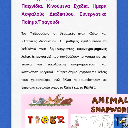
Παιχνίδια, Κινούμενα Σχέδια, Ημέρα
Ασφαλούς Διαδικτύου, Συνεργατικό
Ποίημα/Τραγούδι
Τον Φεβρουάριο, οι θεματικές ήταν «Ζώα» και
«Ασφαλές Διαδίκτυο». Οι μαθητές εμπλούτισαν το
λεξιλόγιό τους δημιουργώντας
εικονογραφημένες
λέξεις
(
snapwords
) που συνδυάζουν το νόημα με την
εικόνα για ευκολότερη απομνημόνευση και
κατανόηση. Μερικοί μαθητές δημιούργησαν τις λέξεις
τους χειροποίητα, ενώ άλλοι πειραματίστηκαν με
ψηφιακά εργαλεία όπως το
Canva
και το
PicsArt
.