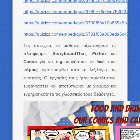
https://quizizz.com/embed/quiz/678d1e70c5ed926e76f2db
https://quizizz.com/embed/quiz/6790e76c0ce75fff224cdb7
https://quizizz.com/embed/quiz/6790f85a10b855e9b1dc54
https://quizizz.com/embed/quiz/6791f05a863eda5c453f54
Στη συνέχεια, οι μαθητές αξιοποίησαν τις
πλατφόρμες
StoryboardThat
,
Pixton
και
Canva
για να δημιουργήσουν τα δικά τους
κόμικς
, εμπνευσμένα από το λεξιλόγιο της
ενότητας. Οι εργασίες τους ήταν πρωτότυπες,
ευφάνταστες και αποτύπωναν με χιούμορ και
ευρηματικότητα τις γλωσσικές τους δεξιότητες.