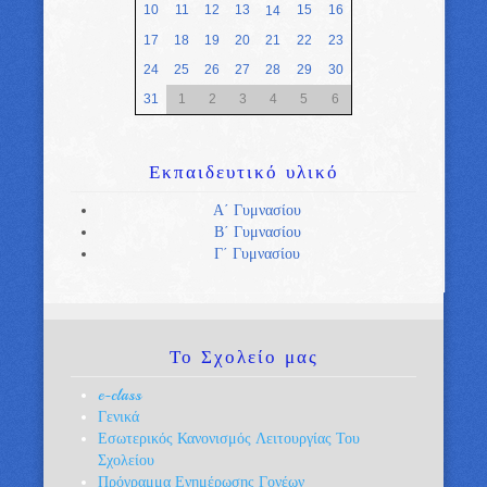
10
11
12
13
15
16
14
17
18
19
20
21
22
23
24
25
26
27
28
29
30
31
1
2
3
4
5
6
Εκπαιδευτικό
υλικό
Α΄ Γυμνασίου
Β΄ Γυμνασίου
Γ΄ Γυμνασίου
Το
Σχολείο μας
e-class
Γενικά
Εσωτερικός Κανονισμός Λειτουργίας Του
Σχολείου
Πρόγραμμα Ενημέρωσης Γονέων