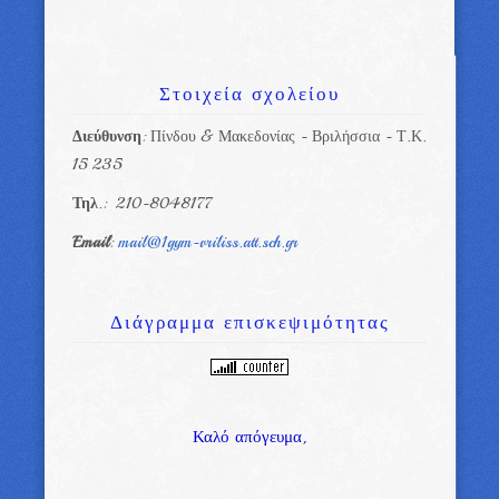
Στοιχεία
σχολείου
Διεύθυνση
: Πίνδου & Μακεδονίας - Βριλήσσια - Τ.Κ.
15 235
Τηλ
.: 210-8048177
Email
:
mail@1gym-vriliss.att.sch.gr
Διάγραμμα
επισκεψιμότητας
Καλό απόγευμα,