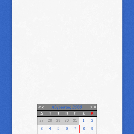
«
<
Αύγουστος
2026
>
»
Δ
Τ
Τ
Π
Π
Σ
Κ
27
28
29
30
31
1
2
3
4
5
6
7
8
9